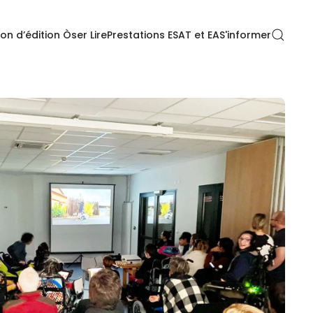
on d’édition Òser Lire
Prestations ESAT et EA
S'informer